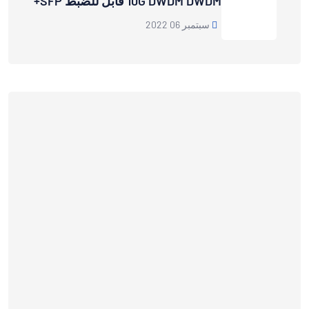
10G DWDM DWDM قابل للضبط SFP+
سبتمبر 06 2022