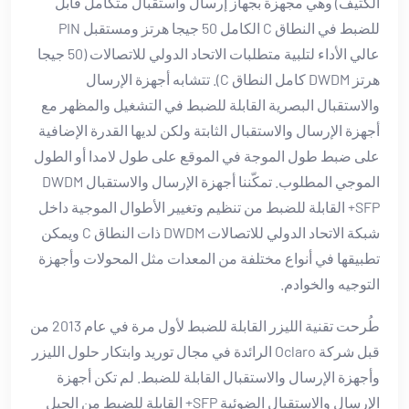
الكثيف) وهي مجهزة بجهاز إرسال واستقبال متكامل قابل
للضبط في النطاق C الكامل 50 جيجا هرتز ومستقبل PIN
عالي الأداء لتلبية متطلبات الاتحاد الدولي للاتصالات (50 جيجا
هرتز DWDM كامل النطاق C). تتشابه أجهزة الإرسال
والاستقبال البصرية القابلة للضبط في التشغيل والمظهر مع
أجهزة الإرسال والاستقبال الثابتة ولكن لديها القدرة الإضافية
على ضبط طول الموجة في الموقع على طول لامدا أو الطول
الموجي المطلوب. تمكّننا أجهزة الإرسال والاستقبال DWDM
SFP+ القابلة للضبط من تنظيم وتغيير الأطوال الموجية داخل
شبكة الاتحاد الدولي للاتصالات DWDM ذات النطاق C ويمكن
تطبيقها في أنواع مختلفة من المعدات مثل المحولات وأجهزة
التوجيه والخوادم.
طُرحت تقنية الليزر القابلة للضبط لأول مرة في عام 2013 من
قبل شركة Oclaro الرائدة في مجال توريد وابتكار حلول الليزر
وأجهزة الإرسال والاستقبال القابلة للضبط. لم تكن أجهزة
الإرسال والاستقبال الضوئية SFP+ القابلة للضبط من الجيل