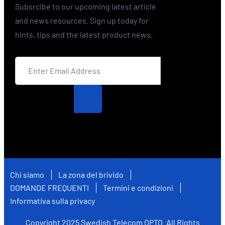
Subsrcibe to our upcoming latest article
and news resources. Sign up today for
hints, tips and the latest product news.
Chi siamo
La zona del brivido
DOMANDE FREQUENTI
Termini e condizioni
Informativa sulla privacy
Copyright
2025
Swedish Telecom OPTO
. All Rights