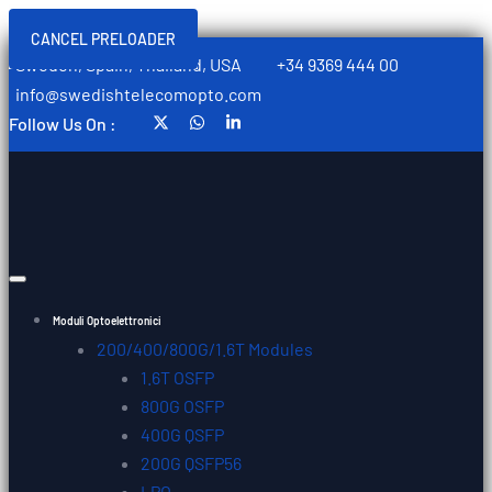
CANCEL PRELOADER
Sweden, Spain, Thailand, USA
+34 9369 444 00
info@swedishtelecomopto.com
Follow Us On :
Moduli Optoelettronici
200/400/800G/1.6T Modules
1.6T OSFP
800G OSFP
400G QSFP
200G QSFP56
LPO