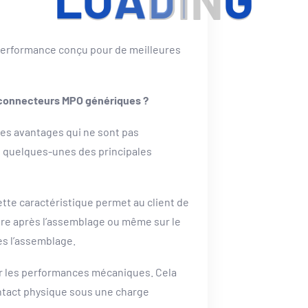
L
O
A
D
I
N
G
performance conçu pour de meilleures
 connecteurs MPO génériques ?
es avantages qui ne sont pas
i quelques-unes des principales
ette caractéristique permet au client de
genre après l’assemblage ou même sur le
rès l’assemblage.
r les performances mécaniques. Cela
ntact physique sous une charge