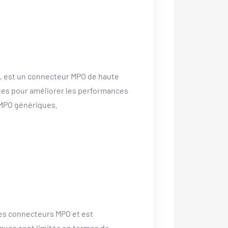
 est un connecteur MPO de haute
ues pour améliorer les performances
 MPO génériques.
es connecteurs MPO et est
ques sont limités en termes de