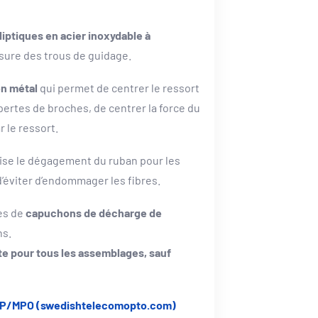
liptiques en acier inoxydable à
usure des trous de guidage.
en métal
qui permet de centrer le ressort
pertes de broches, de centrer la force du
r le ressort.
se le dégagement du ruban pour les
 d’éviter d’endommager les fibres.
es de
capuchons de décharge de
ns.
te pour tous les assemblages, sauf
MTP/MPO (swedishtelecomopto.com)