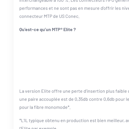
performances et ne sont pas en mesure d’offrir les n
connecteur MTP de US Conec.
Qu’est-ce qu’un MTP® Elite ?
La version Elite offre une perte d’insertion plus faib
une paire accouplée est de 0,35db contre 0,6db pour l
pour la fibre monomode*.
*L’IL typique obtenu en production est bien meilleur, 
l’Elite par exemple.