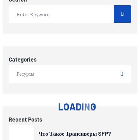
Categories
Ресурсы
L
O
A
D
I
N
G
Recent Posts
Что Такое Трансиверы SFP?